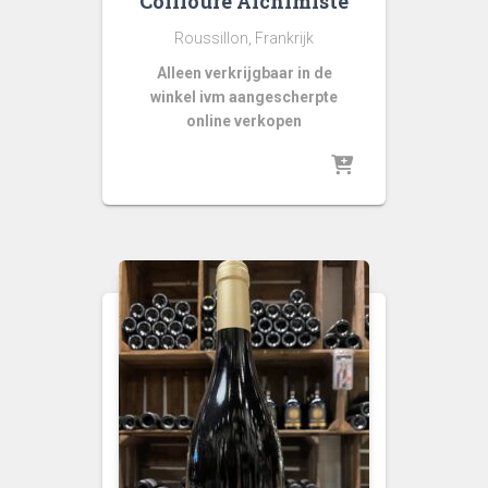
Collioure Alchimiste
Roussillon, Frankrijk
Alleen verkrijgbaar in de
winkel ivm aangescherpte
online verkopen