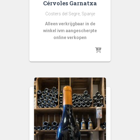
Cérvoles Garnatxa
Costers del Segre, Spanje
Alleen verkrijgbaar in de
winkel ivm aangescherpte
online verkopen