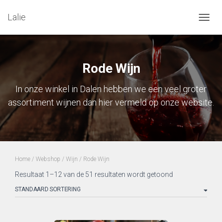
Lalie
NAVIG
Rode Wijn
In onze winkel in Dalen hebben we een veel groter
assortiment wijnen dan hier vermeld op onze website.
Home
/
Webshop
/
Wijn
/ Rode Wijn
Resultaat 1–12 van de 51 resultaten wordt getoond