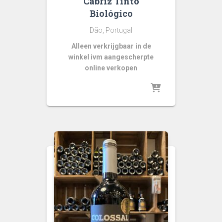
Cabriz Tinto
Biológico
Dão, Portugal
Alleen verkrijgbaar in de
winkel ivm aangescherpte
online verkopen