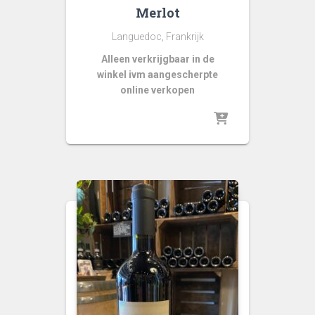
Merlot
Languedoc, Frankrijk
Alleen verkrijgbaar in de
winkel ivm aangescherpte
online verkopen