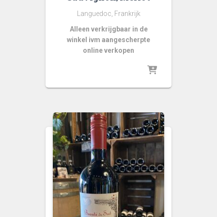
Languedoc, Frankrijk
Alleen verkrijgbaar in de
winkel ivm aangescherpte
online verkopen